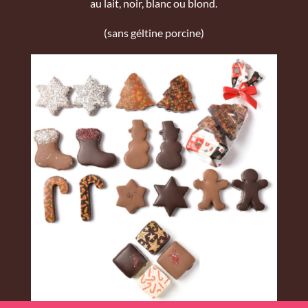
au lait, noir, blanc ou blond.
(sans géltine porcine)